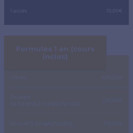
1 accès
10,00€
Formules 1 an (cours
inclus)
Classic
420,00€
Étudiant
299,00€
ou No limit 2 (couple/famille)
No limit 3 (couple/famille)
179,00€