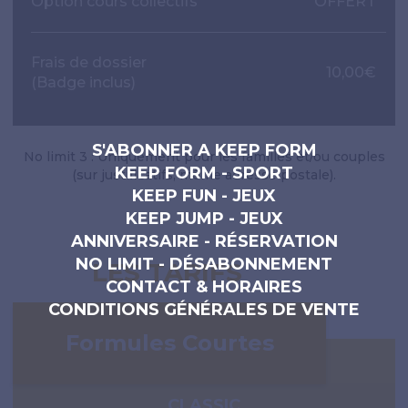
Option cours collectifs
OFFERT
Frais de dossier
10,00€
(Badge inclus)
S'ABONNER A KEEP FORM
No limit 3 : Uniquement pour les familles et/ou couples
KEEP FORM - SPORT
(sur justificatifs, même adresse postale).
KEEP FUN - JEUX
KEEP JUMP - JEUX
ANNIVERSAIRE - RÉSERVATION
NO LIMIT - DÉSABONNEMENT
LES TARIFS
CONTACT & HORAIRES
CONDITIONS GÉNÉRALES DE VENTE
Formules Courtes
CLASSIC