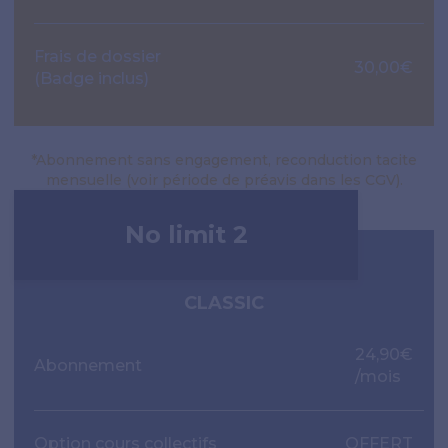
Frais de dossier
30,00€
(Badge inclus)
*Abonnement sans engagement, reconduction tacite
mensuelle (voir période de préavis dans les CGV).
No limit 2
CLASSIC
24,90€
Abonnement
/mois
Option cours collectifs
OFFERT