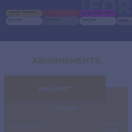
ABONNEMENTS
NoLimit*
CLASSIC
34,90€
Abonnement
/mois